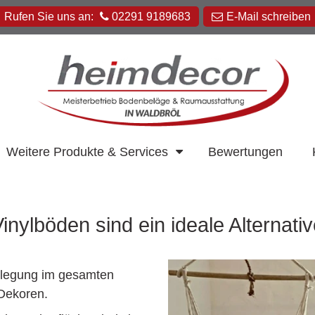
Rufen Sie uns an:
02291 9189683
E-Mail schreiben
Heimdecor
Weitere Produkte & Services
Bewertungen
Müller
GmbH
inylböden sind ein ideale Alternati
rlegung im gesamten
 Dekoren.