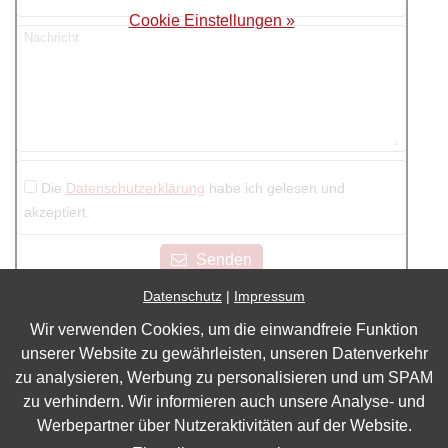
Cookie Einstellungen »
Nachricht
Die
Datenschutzerklärung
habe ich gelesen und
akzeptiert.
Senden
Datenschutz
|
Impressum
Wir verwenden Cookies, um die einwandfreie Funktion
Impressum
unserer Website zu gewährleisten, unseren Datenverkehr
Datenschutz
zu analysieren, Werbung zu personalisieren und um SPAM
zu verhindern. Wir informieren auch unsere Analyse- und
Barrierefreiheit
Werbepartner über Nutzeraktivitäten auf der Website.
Cookie Einstellungen