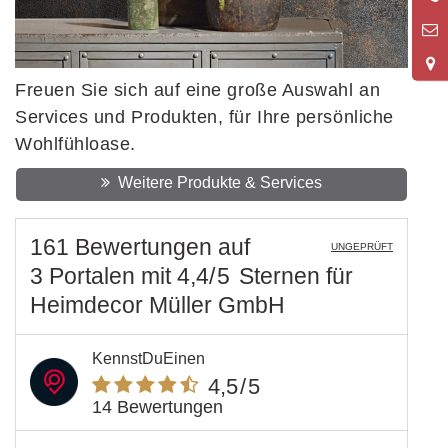
9
Freuen Sie sich auf eine große Auswahl an
Services und Produkten, für Ihre persönliche
Wohlfühloase.
Weitere Produkte & Services
161 Bewertungen
auf
UNGEPRÜFT
3 Portalen
mit
4,4
/5
Sternen
für
Heimdecor Müller GmbH
KennstDuEinen
4,5
/5
14 Bewertungen