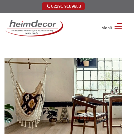
02291 9189683
Menü
Heimdecor
Müller
GmbH