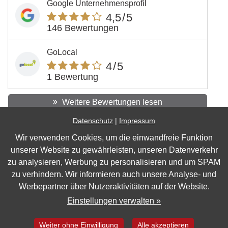
Google Unternehmensprofil
4,5
/5
146 Bewertungen
GoLocal
4
/5
1 Bewertung
Weitere Bewertungen lesen
Datenschutz
|
Impressum
Wir verwenden Cookies, um die einwandfreie Funktion
Impressum
unserer Website zu gewährleisten, unseren Datenverkehr
Datenschutz
zu analysieren, Werbung zu personalisieren und um SPAM
zu verhindern. Wir informieren auch unsere Analyse- und
Barrierefreiheit
Werbepartner über Nutzeraktivitäten auf der Website.
Cookie Einstellungen
Einstellungen verwalten »
Marketing by
WinLocal
Weiter ohne Einwilligung
Alle akzeptieren