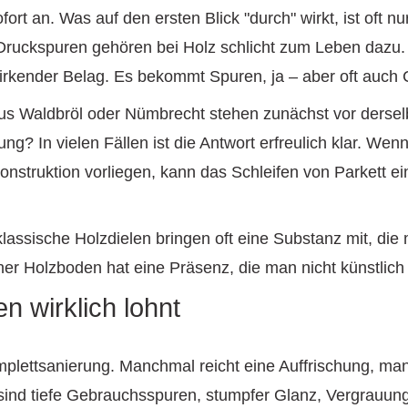
t an. Was auf den ersten Blick "durch" wirkt, ist oft nur
Druckspuren gehören bei Holz schlicht zum Leben dazu. Da
l wirkender Belag. Es bekommt Spuren, ja – aber oft auch 
s Waldbröl oder Nümbrecht stehen zunächst vor dersel
g? In vielen Fällen ist die Antwort erfreulich klar. Wenn
nstruktion vorliegen, kann das Schleifen von Parkett ein
lassische Holzdielen bringen oft eine Substanz mit, die
er Holzboden hat eine Präsenz, die man nicht künstlich 
n wirklich lohnt
mplettsanierung. Manchmal reicht eine Auffrischung, ma
sind tiefe Gebrauchsspuren, stumpfer Glanz, Vergrauung